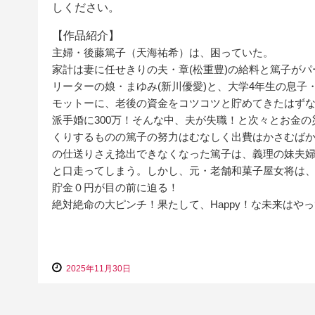
しください。
【作品紹介】
主婦・後藤篤子（天海祐希）は、困っていた。
家計は妻に任せきりの夫・章(松重豊)の給料と篤子が
リーターの娘・まゆみ(新川優愛)と、大学4年生の息子
モットーに、老後の資金をコツコツと貯めてきたはずな
派手婚に300万！そんな中、夫が失職！と次々とお金
くりするものの篤子の努力はむなしく出費はかさむば
の仕送りさえ捻出できなくなった篤子は、義理の妹夫
と口走ってしまう。しかし、元・老舗和菓子屋女将は
貯金０円が目の前に迫る！
絶対絶命の大ピンチ！果たして、Happy！な未来はや
2025年11月30日