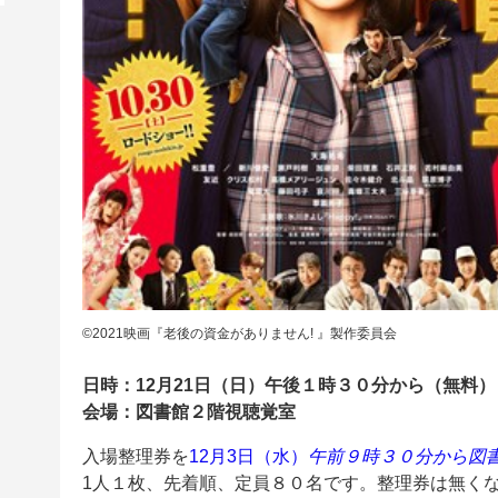
©2021映画『老後の資金がありません! 』製作委員会
日時：12月21日（日）午後１時３０分から（無料）
会場：図書館２階視聴覚室
入場整理券を
12月3日（水）
午前９時３０分から図
1人１枚、先着順、定員８０名です。整理券は無く