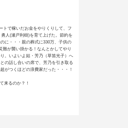
パートで稼いだお金をやりくりして、フ
・勇人(瀬戸利樹)を育て上げた。節約を
のに・・・親の葬式に330万、子供の
の災難が襲い掛かる！なんとかしてやり
かり。いよいよ姑・芳乃（草笛光子）へ
婦との話し合いの席で、芳乃を引き取る
、超がつくほどの浪費家だった・・・！
って来るのか？！