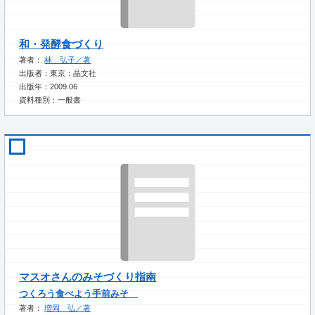
和・発酵食づくり
著者：
林 弘子／著
出版者：東京：晶文社
出版年：2009.06
資料種別：一般書
マスオさんのみそづくり指南
つくろう食べよう手前みそ
著者：
増岡 弘／著