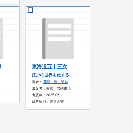
事
東海道五十三次
江戸の世界を旅する
著者：
藤澤 紫／監修
出版者：東京：岩崎書店
出版年：2025.06
資料種別：児童図書