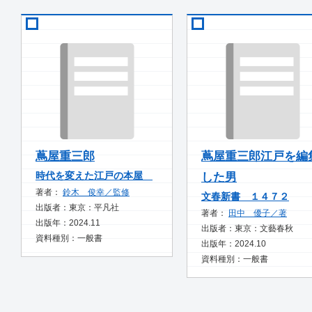
蔦屋重三郎
蔦屋重三郎江戸を編
時代を変えた江戸の本屋
した男
著者：
鈴木 俊幸／監修
文春新書 １４７２
出版者：東京：平凡社
著者：
田中 優子／著
出版年：2024.11
出版者：東京：文藝春秋
資料種別：一般書
出版年：2024.10
資料種別：一般書