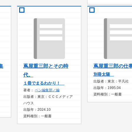
集
蔦屋重三郎とその時
蔦屋重三郎の仕
別冊太陽
代。
出版者：東京：平凡社
１冊でまるわかり！
出版年：1995.04
著者：
ペン編集部／編
資料種別：一般書
出版者：東京：ＣＣＣメディア
ハウス
出版年：2024.10
資料種別：一般書