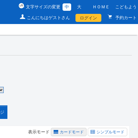
文字サイズの変更
中
大
ＨＯＭＥ
こどもよう
こんにちはゲストさん
予約カート
ログイン
ージ
表示モード
カードモード
シンプルモード