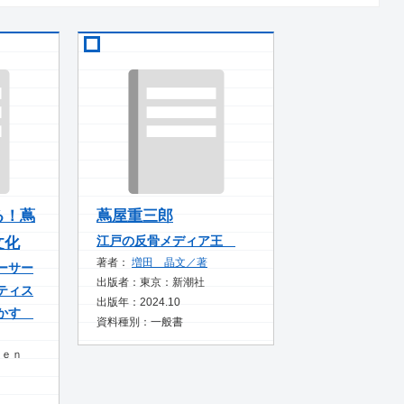
る！蔦
蔦屋重三郎
江戸の反骨メディア王
文化
著者：
増田 晶文／著
ーサー
出版者：東京：新潮社
ティス
出版年：2024.10
明かす
資料種別：一般書
ｋｅｎ