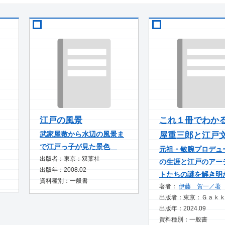
江戸の風景
これ１冊でわか
武家屋敷から水辺の風景ま
屋重三郎と江戸
で江戸っ子が見た景色
元祖・敏腕プロデュ
出版者：東京：双葉社
の生涯と江戸のアー
出版年：2008.02
トたちの謎を解き
資料種別：一般書
著者：
伊藤 賀一／著
出版者：東京：Ｇａｋ
出版年：2024.09
資料種別：一般書