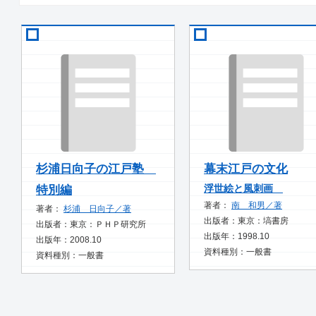
杉浦日向子の江戸塾
幕末江戸の文化
浮世絵と風刺画
特別編
著者：
南 和男／著
著者：
杉浦 日向子／著
出版者：東京：塙書房
出版者：東京：ＰＨＰ研究所
出版年：1998.10
出版年：2008.10
資料種別：一般書
資料種別：一般書