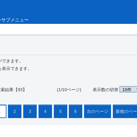
サブメニュー
ができます。
を表示できます。
検索結果【93】 (1/10ページ)
表示数の切替
1
2
3
4
5
6
次のページ
最後のペ