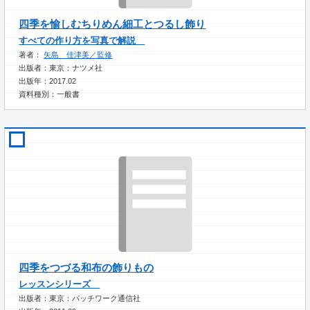
四季を愉しむちりめん細工とつるし飾り
すべての作り方を写真で解説
著者：
矢島 佳津美／監修
出版者：東京：ナツメ社
出版年：2017.02
資料種別：一般書
四季をつづる和布の飾りもの
レッスンシリーズ
出版者：東京：パッチワーク通信社