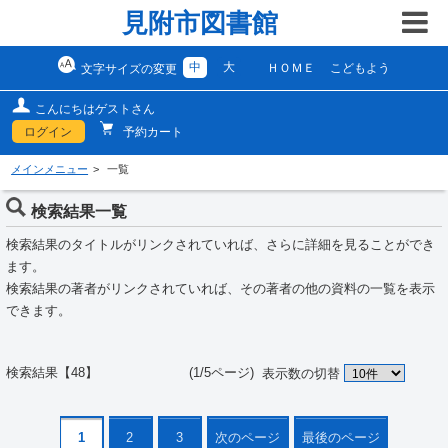
見附市図書館
中
大
ＨＯＭＥ
こどもよう
文字サイズの変更
こんにちはゲストさん
ログイン
予約カート
メインメニュー
一覧
検索結果一覧
検索結果のタイトルがリンクされていれば、さらに詳細を見ることができ
ます。
検索結果の著者がリンクされていれば、その著者の他の資料の一覧を表示
できます。
検索結果【48】 (1/5ページ)
表示数の切替
1
2
3
次のページ
最後のページ