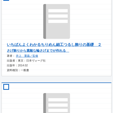
いちばんよくわかるちりめん細工つるし飾りの基礎 ２
さげ飾りから素敵な輪さげまでが作れる
著者：
井上 重義／監修
出版者：東京：日本ヴォーグ社
出版年：2014.02
資料種別：一般書