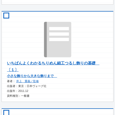
いちばんよくわかるちりめん細工つるし飾りの基礎
〔１〕
小さな飾りから大きな飾りまで
著者：
井上 重義／監修
出版者：東京：日本ヴォーグ社
出版年：2011.12
資料種別：一般書