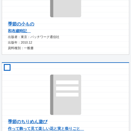
季節の小もの
和布歳時記
出版者：東京：パッチワーク通信社
出版年：2010.12
資料種別：一般書
季節のちりめん遊び
作って飾って見て楽しい花と実と祭りごと