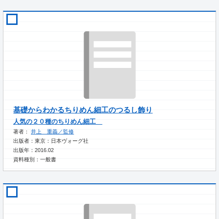
基礎からわかるちりめん細工のつるし飾り
人気の２０種のちりめん細工
著者：
井上 重義／監修
出版者：東京：日本ヴォーグ社
出版年：2016.02
資料種別：一般書