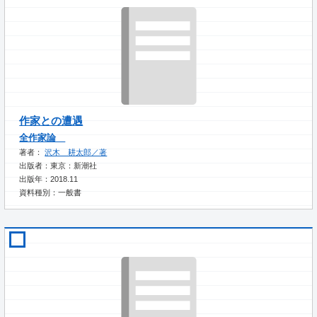
作家との遭遇
全作家論
著者：
沢木 耕太郎／著
出版者：東京：新潮社
出版年：2018.11
資料種別：一般書