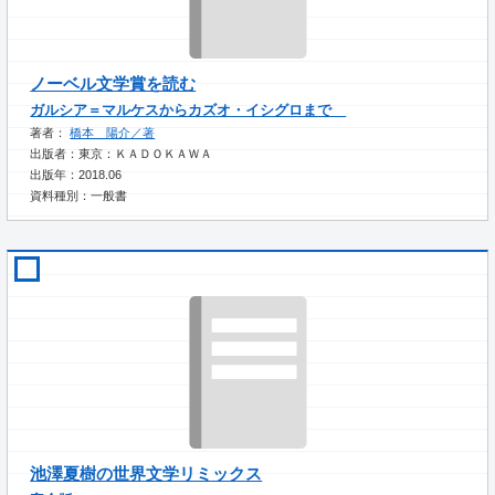
ノーベル文学賞を読む
ガルシア＝マルケスからカズオ・イシグロまで
著者：
橋本 陽介／著
出版者：東京：ＫＡＤＯＫＡＷＡ
出版年：2018.06
資料種別：一般書
池澤夏樹の世界文学リミックス