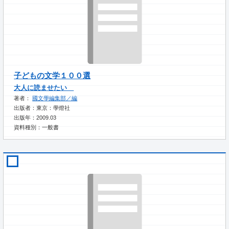
子どもの文学１００選
大人に読ませたい
著者：
國文學編集部／編
出版者：東京：學燈社
出版年：2009.03
資料種別：一般書