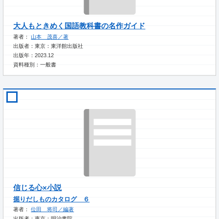
大人もときめく国語教科書の名作ガイド
著者：
山本 茂喜／著
出版者：東京：東洋館出版社
出版年：2023.12
資料種別：一般書
信じる心×小説
掘りだしものカタログ ６
著者：
位田 将司／編著
出版者：東京：明治書院