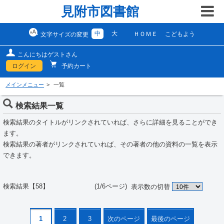
見附市図書館
中
大
ＨＯＭＥ
こどもよう
文字サイズの変更
こんにちはゲストさん
ログイン
予約カート
メインメニュー
一覧
検索結果一覧
検索結果のタイトルがリンクされていれば、さらに詳細を見ることができ
ます。
検索結果の著者がリンクされていれば、その著者の他の資料の一覧を表示
できます。
検索結果【58】 (1/6ページ)
表示数の切替
1
2
3
次のページ
最後のページ