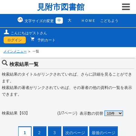
見附市図書館
中
大
ＨＯＭＥ
こどもよう
文字サイズの変更
こんにちはゲストさん
ログイン
予約カート
メインメニュー
一覧
検索結果一覧
検索結果のタイトルがリンクされていれば、さらに詳細を見ることができ
ます。
検索結果の著者がリンクされていれば、その著者の他の資料の一覧を表示
できます。
検索結果【63】 (1/7ページ)
表示数の切替
1
2
3
次のページ
最後のページ