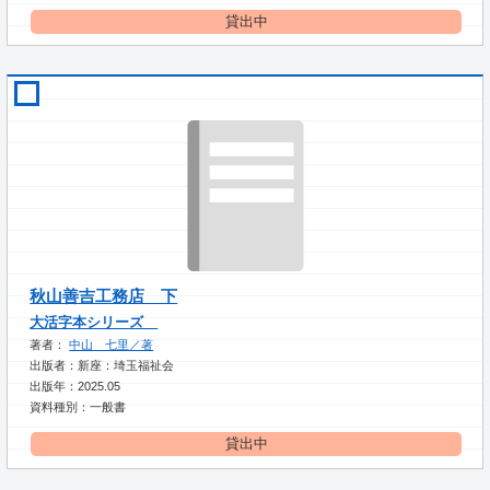
貸出中
秋山善吉工務店 下
大活字本シリーズ
著者：
中山 七里／著
出版者：新座：埼玉福祉会
出版年：2025.05
資料種別：一般書
貸出中