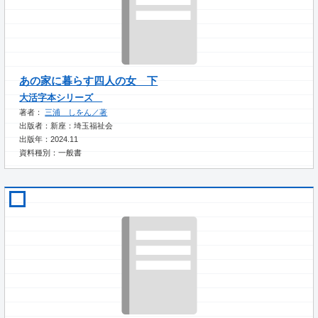
あの家に暮らす四人の女 下
大活字本シリーズ
著者：
三浦 しをん／著
出版者：新座：埼玉福祉会
出版年：2024.11
資料種別：一般書