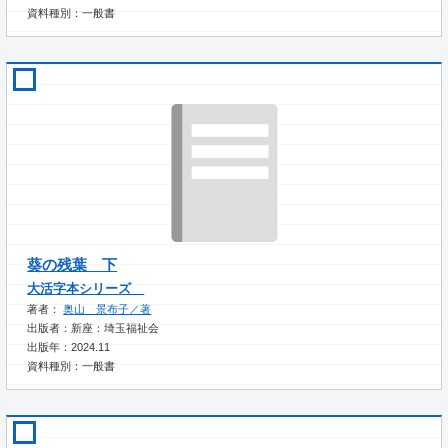
資料種別：一般書
葵の残葉 下
大活字本シリーズ
著者：
奥山 景布子／著
出版者：新座：埼玉福祉会
出版年：2024.11
資料種別：一般書