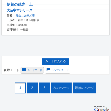
伊賀の残光 上
大活字本シリーズ
著者：
青山 文平／著
出版者：新座：埼玉福祉会
出版年：2025.05
資料種別：一般書
カートに入れる
表示モード
カードモード
シンプルモード
1
2
3
次のページ
最後のページ