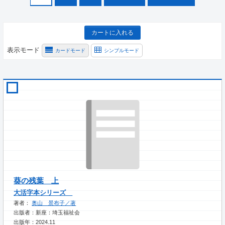
カートに入れる
表示モード
カードモード
シンプルモード
葵の残葉 上
大活字本シリーズ
著者：
奥山 景布子／著
出版者：新座：埼玉福祉会
出版年：2024.11