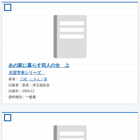
あの家に暮らす四人の女 上
大活字本シリーズ
著者：
三浦 しをん／著
出版者：新座：埼玉福祉会
出版年：2024.11
資料種別：一般書